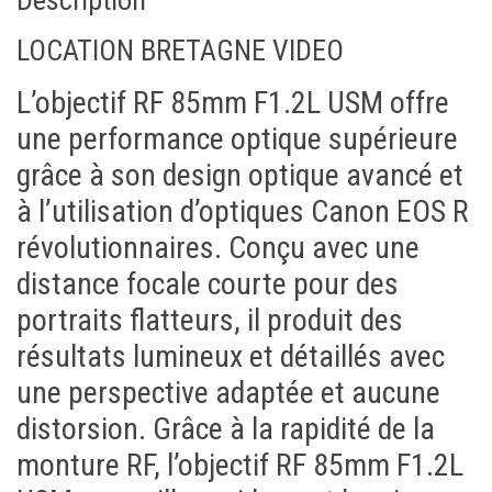
Description
Aujourd'hui
Effacer
Fermer
31
1
2
3
4
5
6
LOCATION BRETAGNE VIDEO
L’objectif RF 85mm F1.2L USM offre
Aujourd'hui
Effacer
Fermer
une performance optique supérieure
grâce à son design optique avancé et
à l’utilisation d’optiques Canon EOS R
révolutionnaires. Conçu avec une
distance focale courte pour des
portraits flatteurs, il produit des
résultats lumineux et détaillés avec
une perspective adaptée et aucune
distorsion. Grâce à la rapidité de la
monture RF, l’objectif RF 85mm F1.2L