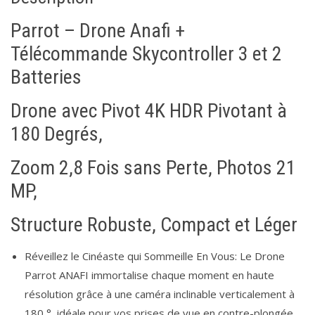
Aujourd'hui
Effacer
Fermer
31
1
2
3
4
5
6
Parrot – Drone Anafi +
Télécommande Skycontroller 3 et 2
Aujourd'hui
Effacer
Fermer
Batteries
Drone avec Pivot 4K HDR Pivotant à
180 Degrés,
Zoom 2,8 Fois sans Perte, Photos 21
MP,
Structure Robuste, Compact et Léger
Réveillez le Cinéaste qui Sommeille En Vous: Le Drone
Parrot ANAFI immortalise chaque moment en haute
résolution grâce à une caméra inclinable verticalement à
180 °, idéale pour vos prises de vue en contre-plongée.