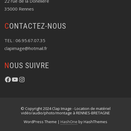
22 rue de la Donelière
35000 Rennes
CONTACTEZ-NOUS
TEL : 06.95.67.07.35
clapimage@hotmail.fr
NOUS SUIVRE
https://www.facebook.com/profile.php?id=100087627971632
YouTube
Instagram
© Copyright 2024 Clap Image - Location de matériel
vidéo/audio/photo/montage à RENNES-BRETAGNE
WordPress Theme
|
HashOne
by HashThemes